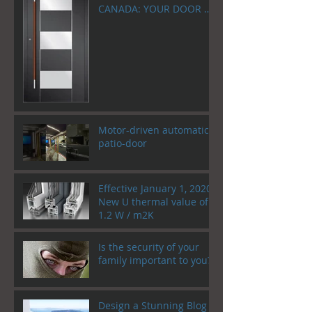
CANADA: YOUR DOOR AS
A WELCOME HOME!
Motor-driven automatic
patio-door
Effective January 1, 2020!
New U thermal value of
1.2 W / m2K
Is the security of your
family important to you?
Design a Stunning Blog