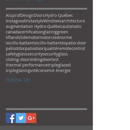
Aluprof
Design
Doors
Hydro-Québec
Instagood
Instastyle
Windows
architecture
augmentation Hydro-Québec
automatic
canada
certification
glazing
green
liftandslide
motor
motorized
norme
oscillo-battant
oscillo-battantes
patio-door
patioddor
patiodoor
qualité
remotecontrol
safetyglass
security
securityglass
sliding-door
slidingdoor
test
thermal performance
tripleglazed
tripleglazing
vst
économie énergie
Follow Us