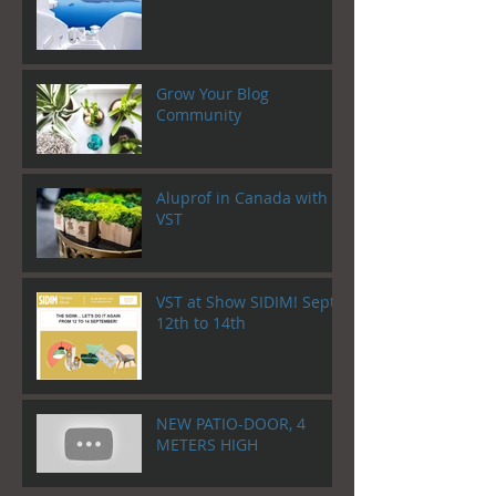
Grow Your Blog
Community
Aluprof in Canada with
VST
VST at Show SIDIM! Sept.
12th to 14th
NEW PATIO-DOOR, 4
METERS HIGH