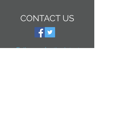
CONTACT US
Follow us for the latest
trends!
Subscribe now!
Contact us for an estimate. It will be our
pleasure to help you in your project and
offer you an "on-site" visit.
info@vsteurocom